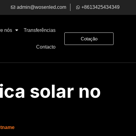
admin@wosenled.com
+8613425434349
e nós
Transferências
Cotação
Contacto
ica solar no
ietname