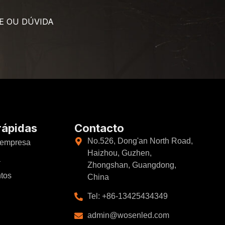
E OU DÚVIDA
rápidas
Contacto
No.526, Dong'an North Road,
 empresa
Haizhou, Guzhen,
a
Zhongshan, Guangdong,
ntos
China
Tel: +86-13425434349
admin@wosenled.com