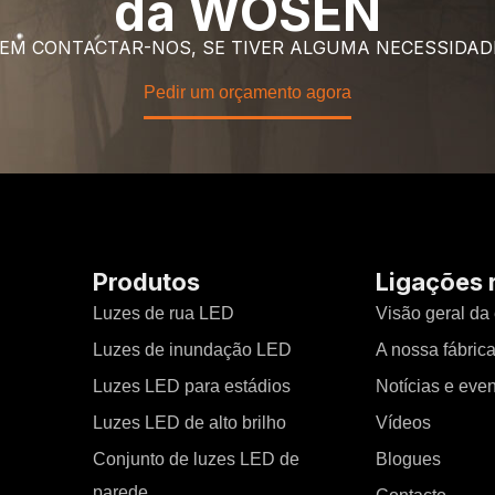
da WOSEN
 EM CONTACTAR-NOS, SE TIVER ALGUMA NECESSIDAD
Pedir um orçamento agora
Produtos
Ligações 
Luzes de rua LED
Visão geral da
Luzes de inundação LED
A nossa fábric
Luzes LED para estádios
Notícias e eve
Luzes LED de alto brilho
Vídeos
Conjunto de luzes LED de
Blogues
parede