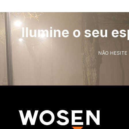
Ilumine o seu e
NÃO HESITE