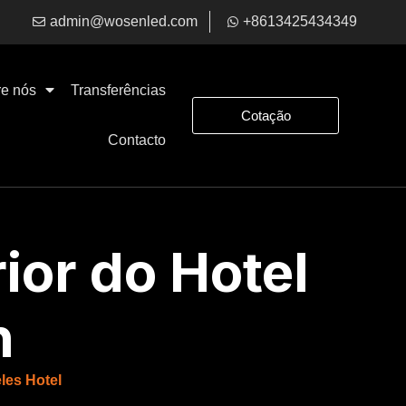
admin@wosenled.com
+8613425434349
e nós
Transferências
Cotação
Contacto
ior do Hotel
n
les Hotel