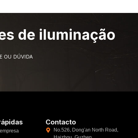
es de iluminação
E OU DÚVIDA
rápidas
Contacto
No.526, Dong'an North Road,
 empresa
Haizhou, Guzhen,