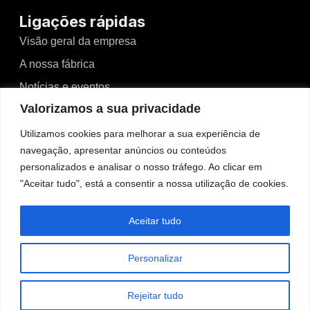
Ligações rápidas
Visão geral da empresa
A nossa fábrica
Notícias e eventos
Valorizamos a sua privacidade
Vídeos
Blogues
Utilizamos cookies para melhorar a sua experiência de
navegação, apresentar anúncios ou conteúdos
Contacto
personalizados e analisar o nosso tráfego. Ao clicar em
"Aceitar tudo", está a consentir a nossa utilização de cookies.
Contacto
No.526, Dong'an North Road, Haizhou, Guzhen,
Aceitar tudo
Zhongshan, Guangdong, China
Tel: +86-13425434349
Personalizar
admin@wosenled.com
Rejeitar tudo