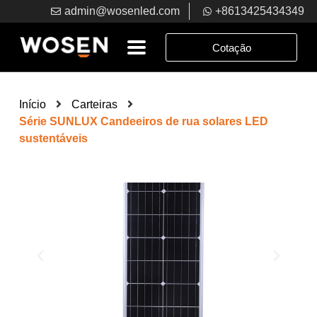
admin@wosenled.com
+8613425434349
Cotação
Início
Carteiras
Série SUNLUX Candeeiros de rua solares LED
sustentáveis