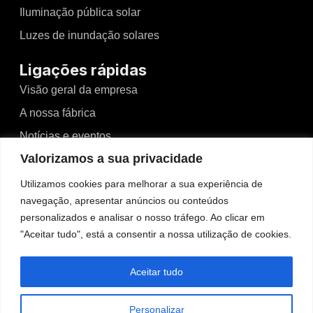
Iluminação pública solar
Luzes de inundação solares
Ligações rápidas
Visão geral da empresa
A nossa fábrica
Notícias e eventos
Valorizamos a sua privacidade
Vídeos
Blogues
Utilizamos cookies para melhorar a sua experiência de
navegação, apresentar anúncios ou conteúdos
Contacto
personalizados e analisar o nosso tráfego. Ao clicar em
"Aceitar tudo", está a consentir a nossa utilização de cookies.
Contacto
No.526, Dong'an North Road, Haizhou, Guzhen,
Aceitar tudo
Zhongshan, Guangdong, China
Tel: +86-13425434349
Personalizar