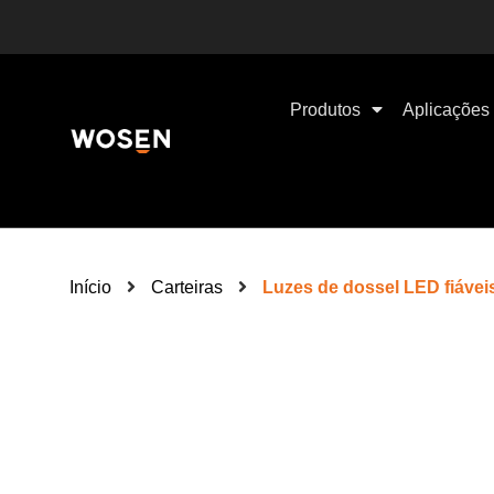
Produtos
Aplicações
Início
Carteiras
Luzes de dossel LED fiávei