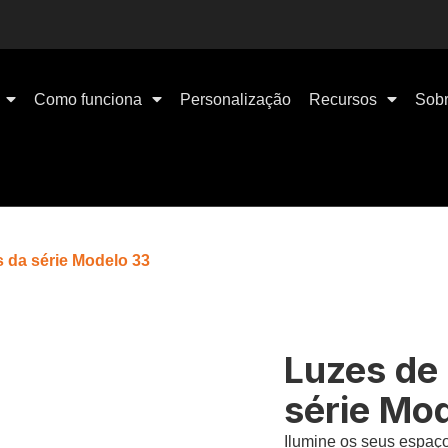
Como funciona
Personalização
Recursos
Sobr
s da série Modelo 33
Luzes de 
série Mo
Ilumine os seus espaç