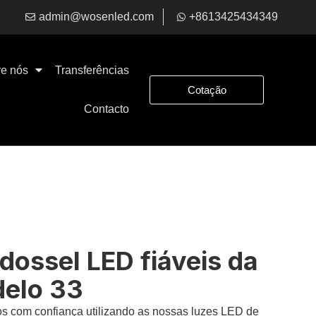
admin@wosenled.com
+8613425434349
e nós
Transferências
Cotação
Contacto
dossel LED fiáveis da
delo 33
os com confiança utilizando as nossas luzes LED de