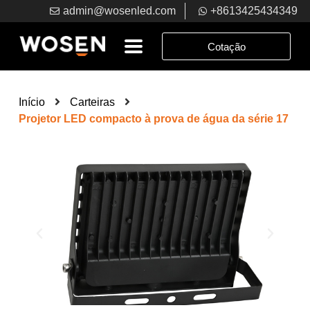
admin@wosenled.com
+8613425434349
Cotação
Início
Carteiras
Projetor LED compacto à prova de água da série 17