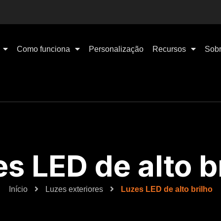
Como funciona
Personalização
Recursos
Sobr
s LED de alto b
Início
Luzes exteriores
Luzes LED de alto brilho