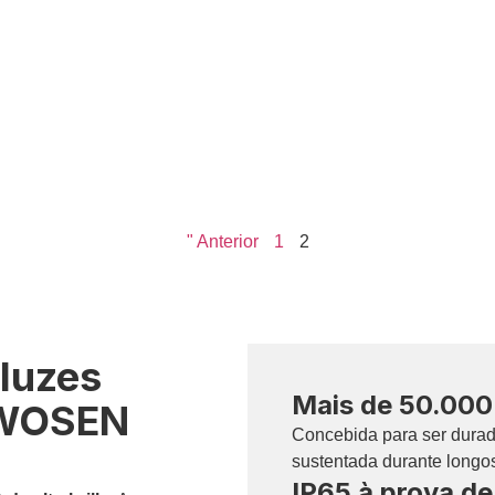
" Anterior
1
2
 luzes
Mais de 50.000 
a WOSEN
Concebida para ser durad
sustentada durante longo
IP65 à prova de