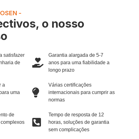
WOSEN -
ectivos, o nosso
so
a satisfazer
Garantia alargada de 5-7
nharia de
anos para uma fiabilidade a
longo prazo
r a
Várias certificações
 para uma
internacionais para cumprir as
normas
ento de
Tempo de resposta de 12
s complexos
horas, soluções de garantia
sem complicações