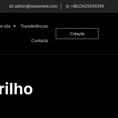
admin@wosenled.com
+8613425434349
e nós
Transferências
Cotação
Contacto
rilho