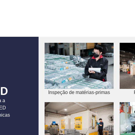
ED
Inspeção de matérias-primas
a a
LED
nicas