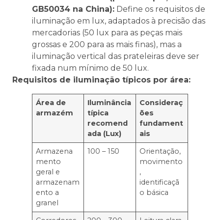
GB50034 na China):
Define os requisitos de
iluminação em lux, adaptados à precisão das
mercadorias (50 lux para as peças mais
grossas e 200 para as mais finas), mas a
iluminação vertical das prateleiras deve ser
fixada num mínimo de 50 lux.
Requisitos de iluminação típicos por área:
Área de
Iluminância
Consideraç
armazém
típica
ões
recomend
fundament
ada (Lux)
ais
Armazena
100 – 150
Orientação,
mento
movimento
geral e
,
armazenam
identificaçã
ento a
o básica
granel