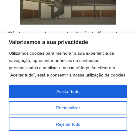
Sistemas de controlo inteligentes
Valorizamos a sua privacidade
A aquisição de controlos inteligentes converte a
Utilizamos cookies para melhorar a sua experiência de
iluminação num recurso de eficiência flexível e
navegação, apresentar anúncios ou conteúdos
dinamicamente optimizado, ajudando a conservar
personalizados e analisar o nosso tráfego. Ao clicar em
e a utilizar os LEDs em toda a sua capacidade.
"Aceitar tudo", está a consentir a nossa utilização de cookies.
Sensores de movimento/ocupação:
Estes
monitores reconhecem a presença de
Aceitar tudo
pessoas ou veículos em movimento. Em
secções menos povoadas de corredores ou
Personalizar
passagens, as luzes podem ser programadas
para baixarem gradualmente ou
desligarem-se quando não é detectado
Rejeitar tudo
movimento, mas voltarem a ficar totalmente