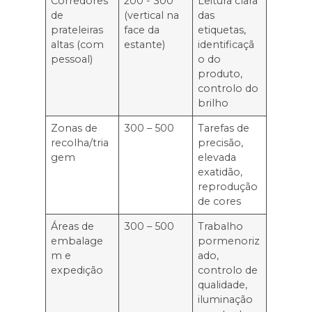
Corredores
200 - 300
Leitura clara
de
(vertical na
das
prateleiras
face da
etiquetas,
altas (com
estante)
identificaçã
pessoal)
o do
produto,
controlo do
brilho
Zonas de
300 – 500
Tarefas de
recolha/tria
precisão,
gem
elevada
exatidão,
reprodução
de cores
Áreas de
300 – 500
Trabalho
embalage
pormenoriz
m e
ado,
expedição
controlo de
qualidade,
iluminação