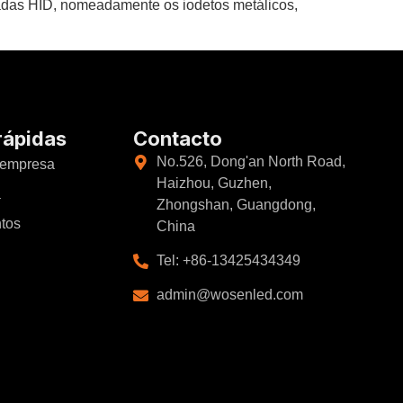
padas HID, nomeadamente os iodetos metálicos,
rápidas
Contacto
No.526, Dong'an North Road,
 empresa
Haizhou, Guzhen,
a
Zhongshan, Guangdong,
ntos
China
Tel: +86-13425434349
admin@wosenled.com