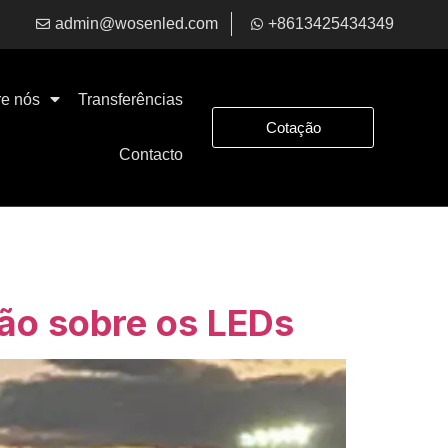
admin@wosenled.com
+8613425434349
e nós
Transferências
Cotação
Contacto
ção sobre os LEDs