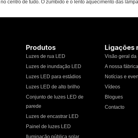
 no centro de tudo. O zumbido e o lento aquecimento das lâm
Produtos
Ligações 
Luzes de rua LED
Visão geral da
Luzes de inundação LED
A nossa fábric
Luzes LED para estádios
Notícias e eve
Luzes LED de alto brilho
Vídeos
Conjunto de luzes LED de
Blogues
parede
Contacto
Luzes de encastrar LED
Painel de luzes LED
Iluminação pública solar