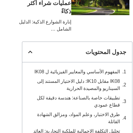
عمليات شراء أكثر
ذكاءً
إنارة الشوارع الذكية: الدليل
الشامل …
جدول المحتويات
المفهوم الأساسي والمعايير الفيزيائية ل IK08
IK08 مقابل IK10: دليل الاختيار المستند إلى
السيناريو والمصيدة الحرارية
تطبيقات خاصة بالصناعة: هندسة دقيقة لكل
قطاع عمودي
طرق الاختبار، وعلم المواد، ومزالق الشهادة
القاتلة
تحليل التكلفة الإجمالية للملكية التجارية: العائد