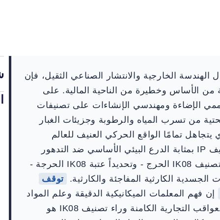
ش
ل الهندسة الخارجية والانتشار الصناعي الثقيل، فإن
ة من الأساس وخطيرة من الناحية المالية. على
ا
ي الإضاءة ومهندسي الإنشاءات على تصنيفات
لحماية بنيتهم التحتية من تسرب المياه والرطوبة وجزيئات الغبار
 يتجاهل تمامًا الواقع الحركي العنيف للعالم
المادي غير الخاضع للمراقبة. إذا كان تصنيف IP بمثابة الدرع البيئي الأساسي ضد التدهور
البطيء الناجم عن القوى العنصرية، فإن تصنيف IK08 الحرج - وتحديداً عتبة IK08 الحرجة -
 الجسدية الكارثية المفاجئة والكارثية.
توقف
إن فهم المعلمات الميكانيكية الدقيقة وعلم المواد
الأساسي والديناميكا الحرارية الهيكلية والعواقب التجارية الكامنة وراء تصنيف IK08 هو