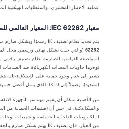
عملية الاختبار المختبري، والمتطلبات الهيكلية المط
معيار IEC 62262: المعيار العالمي للمرونة الحركية
يتم تحديد نظام تصنيف IK رسميًا وبشكل صارم من خلال المعيار الدولي المعترف به على نطاق واسع
62262
المواصفة القياسية الصارمة نظام تصنيف رقمي مقب
يشير إلى عدم وجود حماية على الإطلاق (حالة هشة
الشديد)، وصولاً إلى IK10، الذي يمثل أقصى حماية قياسية قادرة على تحمل القوة الحركية الشديدة والمتعمدة.
من الأهمية بمكان أن يفهم مهندسو الأجهزة الانقسا
من الغبار، فإن تصنيف IK يهتم بشكل صارم بالحفاظ على