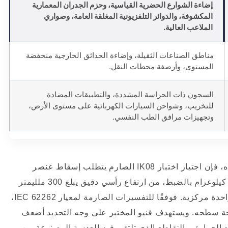
إضاءة الشوارع الحضرية القياسية، وحزم الجدران المعمارية
المكشوفة، والدوائر التلفزيونية المغلقة العامة، وصواري
الملاعب العالية.
مناطق الصناعات الثقيلة، وإضاءة الحدائق الخارجية منخفضة
المستوى، وأرصفة محطات النقل.
السجون ذات الحراسة المشددة، والتطبيقات المضادة
للتخريب، وشواحن السيارات الكهربائية على مستوى الأرض،
وتجهيزات مرافق الطب النفسي.
كما هو موضح بوضوح في البيانات الميكانيكية أعلاه، فإن اجتياز اختبار IK08 الصارم يتطلب إسقاط عنصر
صدمة فولاذي صلب، تم تشكيله خصيصًا ليزن 1.7 كيلوغرام بالضبط، من ارتفاع رأسي دقيق يبلغ 300 ملليمتر
مباشرة على العلبة. لكن الاختبار لا ينتهي بضربة واحدة مركزية. فوفقًا للتفسيرات الصارمة لمعيار IEC 62262،
 سطحه. ويستهدف فنيو المختبر على وجه التحديد أضعف
د الحرارة، والتقاطع الذي تلتقي فيه العدسة المصنوعة من