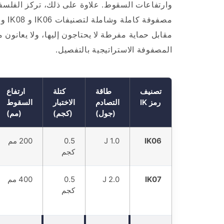
وارتفاعات السقوط. علاوة على ذلك، تركز الفلسف
مقابل حماية مفرطة لا يحتاجون إليها، ولا يعانون 
المصفوفة الاستراتيجية بالتفصيل.
تصنيف
طاقة
كتلة
ارتفاع
رمز IK
التصادم
الاختبار
السقوط
(جول)
(كجم)
(مم)
IK06
1.0 J
0.5
200 مم
كجم
IK07
2.0 J
0.5
400 مم
كجم