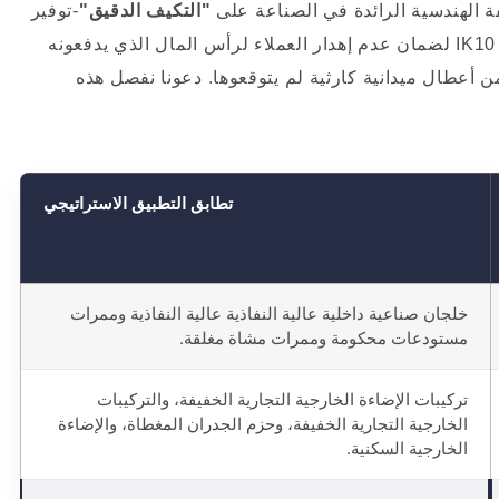
ة الهندسية الرائدة في الصناعة على
"التكيف الدقيق"
-توفير
مصفوفة كاملة وشاملة لتصنيفات IK06 و IK08 و IK10 لضمان عدم إهدار العملاء لرأس المال الذي يدفعونه
من أعطال ميدانية كارثية لم يتوقعوها. دعونا نفصل هذه
تطابق التطبيق الاستراتيجي
خلجان صناعية داخلية عالية النفاذية عالية النفاذية وممرات
مستودعات محكومة وممرات مشاة مغلقة.
تركيبات الإضاءة الخارجية التجارية الخفيفة، والتركيبات
الخارجية التجارية الخفيفة، وحزم الجدران المغطاة، والإضاءة
الخارجية السكنية.