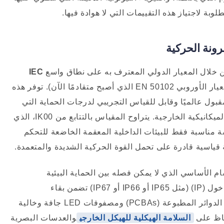
لوبة لاجتياز هذه التقييمات التي لا هوادة فيها.
IEC
(والتي حلت بشكل نهائي ورسمي محل المعيار الأوروبي EN 50102 الذي أصبح متقادمًا الآن). توفر هذه
ول عالميًا وقابل للقياس التجريبي لدرجات الحماية التي
توفرها حاويات المعدات الكهربائية ضد الصدمات الميكانيكية الخارجية. يتراوح المقياس بالتتابع من IK00، الذي
 مناسبة فقط للبيئات الداخلية المعقمة الخاضعة للتحكم
م الأساسي الذي لا يمكن فصله بين الحماية البيئية
والميكانيكية. في حين أن تصنيفات الحماية من الدخول (IP) (مثل IP65 أو IP66 أو IP67) تضمن بقاء
الإلكترونيات الداخلية الحساسة وتجميعات لوحات الدوائر المطبوعة (PCBAs) ومصفوفات LED جافة وخالية
السلامة الهيكلية للهيكل الخارجي
والعدسات البصرية