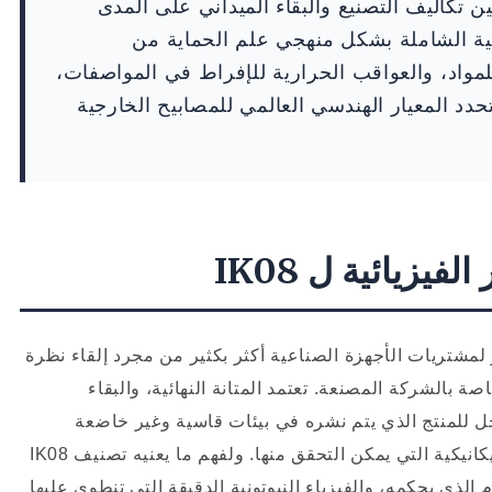
بين تكاليف التصنيع والبقاء الميداني على المدى
سية الشاملة بشكل منهجي علم الحماية من
مواد، والعواقب الحرارية للإفراط في المواصفات،
الاستراتيجية 06-08-10 التي تحدد المعيار الهندسي العالمي للمصابيح الخارجية
يزيائية ل IK08
لمشتريات الأجهزة الصناعية أكثر بكثير من مجرد إلقاء نظرة
بالشركة المصنعة. تعتمد المتانة النهائية، والبقاء
 على الاستثمار (ROI) طويل الأجل للمنتج الذي يتم نشره في بيئات قاسية وغير خاضعة
للمراقبة بشكل كامل على مقاومته للصدمات الميكانيكية التي يمكن التحقق منها. ولفهم ما يعنيه تصنيف IK08
م الذي يحكمه، والفيزياء النيوتونية الدقيقة التي تنطوي عليها