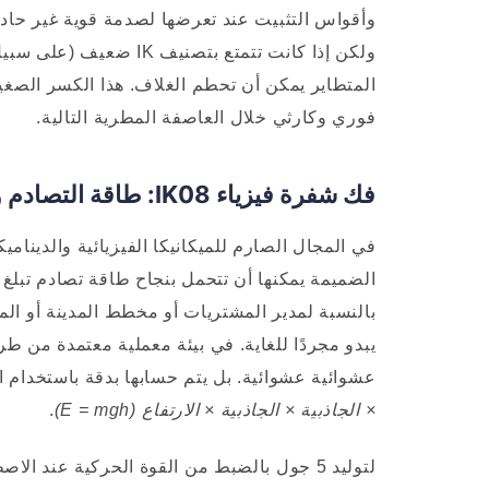
فوري وكارثي خلال العاصفة المطرية التالية.
فك شفرة فيزياء IK08: طاقة التصادم وأوزان الاختبار وقوة الجاذبية
الضميمة يمكنها أن تتحمل بنجاح طاقة تصادم تبلغ
بالنسبة لمدير المشتريات أو مخطط المدينة أو ا
عشوائية عشوائية. بل يتم حسابها بدقة باستخدام ال
× الجاذبية × الجاذبية × الارتفاع (E = mgh)
.
لتوليد 5 جول بالضبط من القوة الحركية عند ا