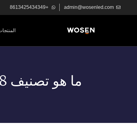
+8613425434349
admin@wosenled.com
المنتجات
ما هو تصنيف IK08؟ 5 جول تأثير 5 جول ودليل الاختيار