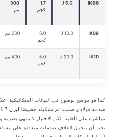
300
1.7
5.0 J
IK08
كجم
مم
IK09
10.0 J
5.0
200 مم
كجم
IK10
20.0 J
5.0
400 مم
كجم
يجب أن يتحمل الغلاف صدمات متعددة على مساحة
النقاط الهيكلية المطلقة في التصميم: زعانف تبدي