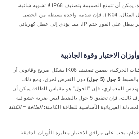
وأقواس التثبيت عند تعرضها لصدمة قوية غير حادة. يمكن أن تتمتع الضميمة بتصنيف IP68 لا تشوبه شائبة،
ولكن إذا كانت تتمتع بتصنيف IK ضعيف (على سبيل المثال، IK04)، فإن صدمة واحدة بسيطة من الحصى
المتطاير يمكن أن تحطم الغلاف. هذا الكسر الصغير يبطل على الفور ختم IP، مما يؤدي إلى عطل كهربائي
في المجال الصارم للميكانيكا الفيزيائية والديناميكيات الحركية، يضمن تصنيف IK08 بشكل صريح وقانوني أن
 بالضبط
5 جول (5 جول)
دون التعرض لخرق. ومع ذلك،
لمهندس المعماري، فإن "الجول" هو مقياس للطاقة يمكن أن
يبدو مجردًا للغاية. في بيئة معملية معتمدة من طرف ثالث، فإن تحقيق 5 جول بالضبط ليس ضربة عشوائية
معادلة الفيزيائية الأساسية للطاقة الكامنة:
الطاقة = الكتلة
لاصطدام، يجب على مرافق الاختبار معايرة الأوزان الدقيقة