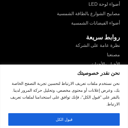
أضواء لوحة LED
مصابيح الشوارع بالطاقة الشمسية
أضواء الفيضانات الشمسية
روابط سريعة
نظرة عامة على الشركة
مصنعنا
الأخبار والأحداث
نحن نقدر خصوصيتك
مقاطع الفيديو
المدونات
نحن نستخدم ملفات تعريف الارتباط لتحسين تجربة التصفح الخاصة
بك، وعرض إعلانات أو محتوى مخصص، وتحليل حركة المرور لدينا.
اتصل بنا
بالنقر على "قبول الكل"، فإنك توافق على استخدامنا لملفات تعريف
الارتباط.
اتصل بنا
رقم 526، طريق دونغآن الشمالي، هايزهو، غوزين،
قبول الكل
تشونغشان، قوانغدونغ، الصين