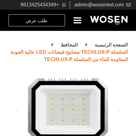
+8613425434349
admin@wosenled.com
طلب عرض
الصفحة الرئيسية
المحافظ
السلسلة TECHLUX-P مصابيح فيضانات LED عالية الجودة
المقاومة للماء من السلسلة TECHLUX-P