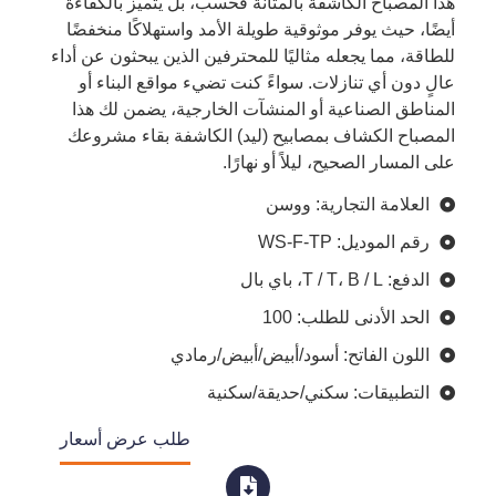
هذا المصباح الكاشفة بالمتانة فحسب، بل يتميز بالكفاءة
أيضًا، حيث يوفر موثوقية طويلة الأمد واستهلاكًا منخفضًا
للطاقة، مما يجعله مثاليًا للمحترفين الذين يبحثون عن أداء
عالٍ دون أي تنازلات. سواءً كنت تضيء مواقع البناء أو
المناطق الصناعية أو المنشآت الخارجية، يضمن لك هذا
المصباح الكشاف بمصابيح (ليد) الكاشفة بقاء مشروعك
على المسار الصحيح، ليلاً أو نهارًا.
العلامة التجارية: ووسن
رقم الموديل: WS-F-TP
الدفع: T / T، B / L، باي بال
الحد الأدنى للطلب: 100
اللون الفاتح: أسود/أبيض/أبيض/رمادي
التطبيقات: سكني/حديقة/سكنية
طلب عرض أسعار