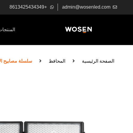
+8613425434349
admin@wosenled.com
المنتجات
الصفحة الرئيسية
المحافظ
سلسلة مصابيح الاستاد SPORTSTAR الرياضية المو