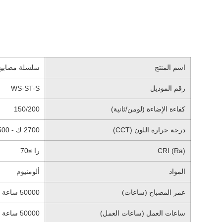
اسم المنتج
سلسلة مصابيح الاستاد SPORTSTAR الرياض
رقم الموديل
WS-ST-S
كفاءة الإضاءة (لومن/ثانية)
150/200
درجة حرارة اللون (CCT)
2700 ك - 6500 ك
CRI (Ra)
را ≥70
المواد
ألومنيوم
عمر المصباح (ساعات)
50000 ساعة
ساعات العمل (ساعات العمل)
50000 ساعة