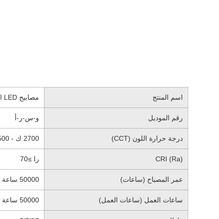
اسم المنتج
مصابيح LED السفلية الملونة المبهرة الملونة （معدلة）
رقم الموديل
و-س-ر-أ
درجة حرارة اللون (CCT)
2700 ك - 6500 ك
CRI (Ra)
را ≥70
عمر المصباح (ساعات)
50000 ساعة
ساعات العمل (ساعات العمل)
50000 ساعة