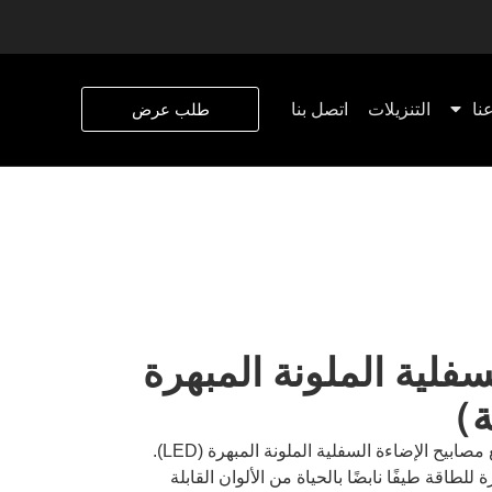
نا
التنزيلات
اتصل بنا
طلب عرض
يح LED السفلية الملونة المبهرة
لة）
قم بترقية المساحة الخاصة بك مع مصابيح الإضاءة السفلية الملونة المبهرة (LED).
للطاقة طيفًا نابضًا بالحياة من الألوان القابلة