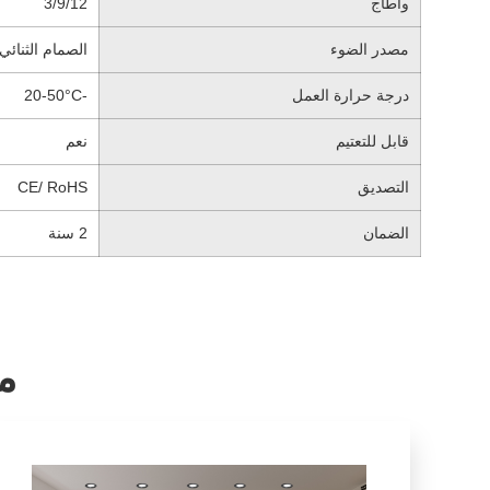
واطاج
3/9/12
مصدر الضوء
الصمام الثنائي
درجة حرارة العمل
-20-50°C
قابل للتعتيم
نعم
التصديق
CE/ RoHS
الضمان
2 سنة
م