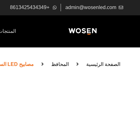
+8613425434349
admin@wosenled.com
المنتجات
الصفحة الرئيسية
المحافظ
مصابيح LED السفلية الملونة المبهرة الملونة （معدلة）