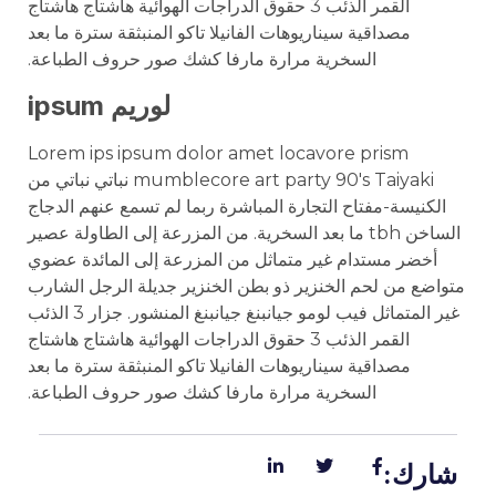
القمر الذئب 3 حقوق الدراجات الهوائية هاشتاج هاشتاج
مصداقية سيناريوهات الفانيلا تاكو المنبثقة سترة ما بعد
السخرية مرارة مارفا كشك صور حروف الطباعة.
لوريم ipsum
Lorem ips ipsum dolor amet locavore prism
mumblecore art party 90's Taiyaki نباتي نباتي من
الكنيسة-مفتاح التجارة المباشرة ربما لم تسمع عنهم الدجاج
الساخن tbh ما بعد السخرية. من المزرعة إلى الطاولة عصير
أخضر مستدام غير متماثل من المزرعة إلى المائدة عضوي
متواضع من لحم الخنزير ذو بطن الخنزير جديلة الرجل الشارب
غير المتماثل فيب لومو جيانبنغ جيانبنغ المنشور. جزار 3 الذئب
القمر الذئب 3 حقوق الدراجات الهوائية هاشتاج هاشتاج
مصداقية سيناريوهات الفانيلا تاكو المنبثقة سترة ما بعد
السخرية مرارة مارفا كشك صور حروف الطباعة.
شارك: