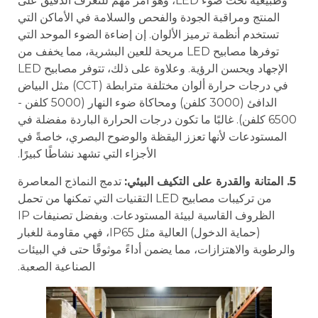
وطبيعية تحت ضوء LED، وهو أمر مهم للتعرف الدقيق على
المنتج ومراقبة الجودة والفحص والسلامة في الأماكن التي
تستخدم أنظمة ترميز الألوان. إن إضاءة الضوء الموحد التي
توفرها مصابيح LED مريحة للعين البشرية، مما يخفف من
الإجهاد ويحسن الرؤية. وعلاوة على ذلك، تتوفر مصابيح LED
في درجات حرارة ألوان مختلفة مترابطة (CCT) مثل البياض
الدافئ (3000 كلفن) ومحاكاة ضوء النهار (5000 كلفن -
6500 كلفن). غالبًا ما تكون درجات الحرارة الباردة مفضلة في
المستودعات لأنها تعزز اليقظة والوضوح البصري، خاصةً في
الأجزاء التي تشهد نشاطًا كبيرًا.
5. المتانة والقدرة على التكيف البيئي:
تدمج النماذج المعاصرة
من تركيبات مصابيح LED التقنيات التي تمكنها من تحمل
الظروف القاسية لبيئة المستودعات. وبفضل تصنيفات IP
(حماية الدخول) العالية مثل IP65، فهي مقاومة للغبار
والرطوبة والاهتزازات، مما يضمن أداءً موثوقًا حتى في البيئات
الصناعية الصعبة.