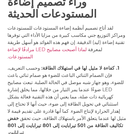
وراء تصميم إضاءة
المستودعات الحديثة
لقد أتاح تصميم أنظمة إضاءة المستودعات للمستودعات
ومراكز التوزيع جني مكاسب كبيرة من مزايا الأداء التي توفرها
تقنية إضاءة (ليد) الدقيقة. إن فهم هذه الفوائد هو أسهل طريقة
لمعرفة
لماذا أصبحت مصابيح LED مرادفًا لإضاءة
المستودعات
.
1. كفاءة لا مثيل لها في استهلاك الطاقة:
وحسب التعريف،
فإن الصمام الثنائي الباعث للضوء هو صمام ثنائي باعث
للضوء، وهو جهاز شبه موصل في الحالة الصلبة. تبعث مصابيح
LED ضوءًا عندما يمر التيار من خلالها، مما يخلق إشارة
كهربائية ذات صلة، مما يعني أن هذه التقنية فعالة بشكل
استثنائي في تحويل الطاقة إلى ضوء، حيث أنها لا تحتاج إلى
إهدار الحرارة لإنتاج الضوء. كما أنها قادرة على تقديم قيمة لا
مثيل لها عندما يتعلق الأمر باستهلاك الطاقة، حيث تحقق
خفض
تكاليف الطاقة من 501 تيرابايت إلى 801 تيرابايت إلى 801
تيرابايت
.