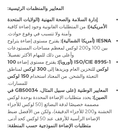
المعايير والمنظمات الرئيسية:
إدارة السلامة والصحة المهنية (الولايات المتحدة
الأمريكية):
من المتطلبات القانونية وجود إضاءة كافية
وآمنة ولا تتسبب في وقوع حوادث.
IESNA (أمريكا الشمالية):
يقترح مستوى إضاءة يتراوح
بين 100 و200 لوكس لمعظم مساحات المستودعات
وأعلى من ذلك للمهام الأكثر تفصيلاً.
ISO/CIE 8995-1 (أوروبا):
يقترح مستوى إضاءة
100
لوكس
للتخزين العام ويزيدها إلى
300 لوكس
لمناطق
التعبئة والشحن. من المعتاد استخدام
150 لوكس
للمسارات.
المعايير الوطنية (على سبيل المثال، GB50034 في
الصين):
يحدد متطلبات الإضاءة المحددة بوحدة لوكس
مصممة خصيصًا لدقة البضائع (50 لوكس للأجزاء
الخشنة و200 للأجزاء الدقيقة)، ولكن من الأفضل ضبط
الإضاءة الرأسية للأرفف عند 50 لوكس كحد أدنى.
متطلبات الإضاءة النموذجية حسب المنطقة: