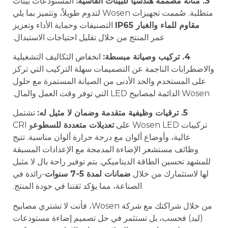
3. متانة مصممة هندسيًا للبيئات القاسية:
المستودعات بيئات
متطلبة. صُممت تجهيزات Wosen لتدوم طويلاً، وتتميز بما يلي
مقاوم للماء والغبار IP65
التصنيفات وحماية الأداء وتعزيز
عمر المنتج من خلال تقليل احتياجات الاستبدال.
4. تركيب وصيانة مبسطة:
انخفاض التكاليف التشغيلية
والاضطرابات الناجمة عن التصميمات سهلة التركيب التي تركز
على المستخدم والحد الأدنى من الصيانة المستمرة مع حلول
Wosen الدائمة لمصابيح LED التي توفر وقت العمل والمال.
5. ترقيات وظيفية متقدمة وضمان لا مثيل له:
تشتمل
تركيبات Wosen LED على
تعديلات متعددة للسطوع
و CRI
عالية، وأوضاع ألوان مع درجة حرارة ألوان مناسبة. تتيح
وظائف مستشعر الإضاءة المدمجة مع الإعدادات المسبقة
للمشهد تحسين الطاقة الديناميكي. يتم توفير راحة بال لا مثيل
لها لاستثمارك من خلال
ضمانات لمدة 5-7 سنوات
-رائدة في
الصناعة، مما يؤكد ثقتنا في جودة المنتج.
من خلال شراكتك مع شركة Wosen، فأنت لا تشتري مصابيح
(ليد) فحسب، بل تستثمر في حل تصميم إضاءة مستودعات