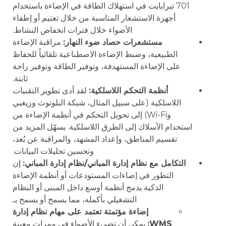
701 تيرابايت في استهلاك الطاقة في الإضاءة باستخدام
أجهزة الاستشعار المناسبة من خلال تعتيم أو إطفاء
الأضواء خلال فترات انخفاض النشاط.
مستشعرات حصاد ضوء النهار:
مراقبة الإضاءة
الطبيعية، وضبط الإضاءة الاصطناعية تلقائياً للحفاظ
على الإضاءة المستهدفة، وتوفير الطاقة وتوفير راحة
ثابتة.
أنظمة التحكم اللاسلكية:
لقد أدى تطوير التقنيات
اللاسلكية (على سبيل المثال، شبكة البلوتوث وزيغبي
وWi-Fi) إلى تحويل التحكم في أنظمة الإضاءة من
استخدام الأسلاك إلى الطرق اللاسلكية. يسهّل المزيد من
تقسيم المناطق، وإعداد المشهد، والمراقبة عن بُعد،
وتحسين تحليلات البيانات.
التكامل مع نظام إدارة المباني/نظام إدارة المباني:
إن
التطور في إضاءات المستودعات أو أنظمة الإضاءة
الذكية يدمج أنظمة أوسع داخل المبنى أو النظام
التشغيلي بأكمله، مما يسمح أو يسمح بـ
إضاءة مؤتمتة تعتمد على مهام نظام إدارة
WMS:
يمكن أن تضيء الأضواء في ممرات معينة