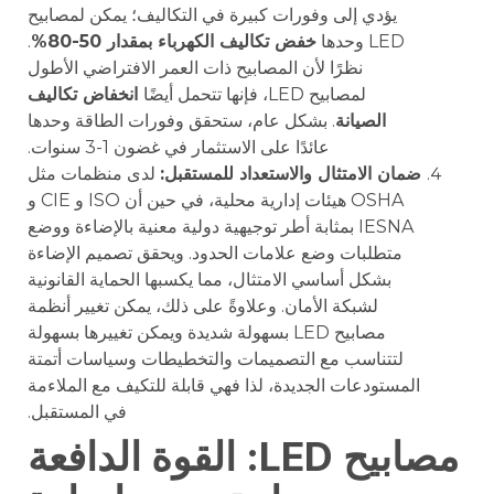
يؤدي إلى وفورات كبيرة في التكاليف؛ يمكن لمصابيح
LED وحدها
خفض تكاليف الكهرباء بمقدار 50-80%
.
نظرًا لأن المصابيح ذات العمر الافتراضي الأطول
لمصابيح LED، فإنها تتحمل أيضًا
انخفاض تكاليف
الصيانة
. بشكل عام، ستحقق وفورات الطاقة وحدها
عائدًا على الاستثمار في غضون 1-3 سنوات.
ضمان الامتثال والاستعداد للمستقبل:
لدى منظمات مثل
OSHA هيئات إدارية محلية، في حين أن ISO و CIE و
IESNA بمثابة أطر توجيهية دولية معنية بالإضاءة ووضع
متطلبات وضع علامات الحدود. ويحقق تصميم الإضاءة
بشكل أساسي الامتثال، مما يكسبها الحماية القانونية
لشبكة الأمان. وعلاوةً على ذلك، يمكن تغيير أنظمة
مصابيح LED بسهولة شديدة ويمكن تغييرها بسهولة
لتتناسب مع التصميمات والتخطيطات وسياسات أتمتة
المستودعات الجديدة، لذا فهي قابلة للتكيف مع الملاءمة
في المستقبل.
مصابيح LED: القوة الدافعة