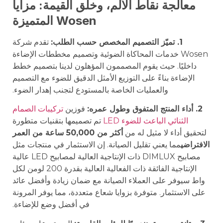
معالجة نقاط الألم، وخلق القيمة: مزايا
Wosen المتميزة
1. تميّز التصميم المخصص حسب الطلب:
تقدم شركة
Wosen خدمات المحاكاة الضوئية وتصميم مخططات الإضاءة
داخليًا. حيث يقوم المصممون المؤهلون لدينا بتصميم خطط
الإضاءة بناءً على التوزيع الأمثل الدقيق للضوء مع التصميم
والعمليات الخاصة بالمستودع لتجنب إهدار الضوء.
2. أداء المنتج المتفوق وطول عمره:
فوزين
تركيبات الصمام
الثنائي الباعث للضوء LED
تم تصميمها بتقنيات متطورة
لتحقيق أداء لا مثيل له من
أكثر من 50,000 ساعة من العمر
الافتراضي
مما يعني تقليل الصيانة. إن الاستثمار في منتجات مثل
مصابيح DIMLUX ذات الإنتاجية العالية لمصابيح LED عالية
الإنتاجية الفائقة ذات الفعالية العالية بقدرة 200 لومن لكل
واط سيوفر على العملاء الصيانة مع ضمان زيادة وأفضل عائد
على الاستثمار. متوفرة بزوايا شعاع متعددة، مما يوفر المرونة
في أفضل وضع للإضاءة.