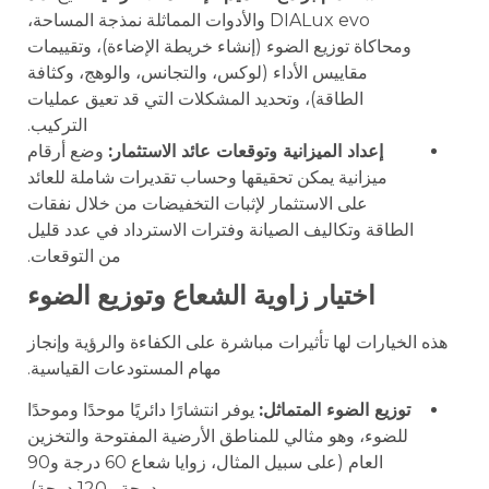
DIALux evo والأدوات المماثلة نمذجة المساحة،
ومحاكاة توزيع الضوء (إنشاء خريطة الإضاءة)، وتقييمات
مقاييس الأداء (لوكس، والتجانس، والوهج، وكثافة
الطاقة)، وتحديد المشكلات التي قد تعيق عمليات
التركيب.
إعداد الميزانية وتوقعات عائد الاستثمار:
وضع أرقام
ميزانية يمكن تحقيقها وحساب تقديرات شاملة للعائد
على الاستثمار لإثبات التخفيضات من خلال نفقات
الطاقة وتكاليف الصيانة وفترات الاسترداد في عدد قليل
من التوقعات.
اختيار زاوية الشعاع وتوزيع الضوء
هذه الخيارات لها تأثيرات مباشرة على الكفاءة والرؤية وإنجاز
مهام المستودعات القياسية.
توزيع الضوء المتماثل:
يوفر انتشارًا دائريًا موحدًا وموحدًا
للضوء، وهو مثالي للمناطق الأرضية المفتوحة والتخزين
العام (على سبيل المثال، زوايا شعاع 60 درجة و90
درجة و120 درجة).