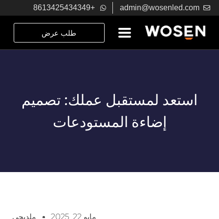
+8613425434349
admin@wosenled.com
طلب عرض
استعد لمستقبل عملك: تصميم
إضاءة المستودعات
مايو 22, 2025
ملديجي