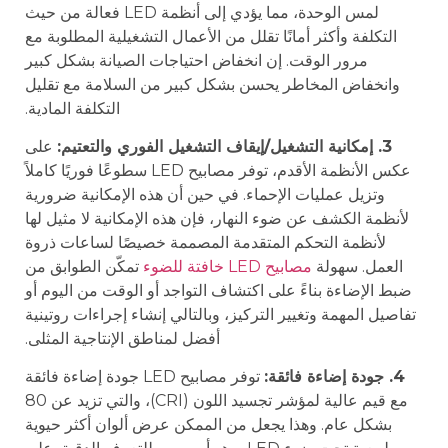
لمس الوحدة، مما يؤدي إلى أنظمة LED فعالة من حيث
التكلفة وأكثر أمانًا تقلل من الأعمال التشغيلية المطلوبة مع
مرور الوقت. إن انخفاض احتياجات الصيانة بشكل كبير
وانخفاض المخاطر يحسن بشكل كبير من السلامة مع تقليل
التكلفة المادية.
3. إمكانية التشغيل/إيقاف التشغيل الفوري والتعتيم:
على
عكس الأنظمة الأقدم، توفر مصابيح LED سطوعًا فوريًا كاملاً
وتزيل عمليات الإحماء. في حين أن هذه الإمكانية ضرورية
لأنظمة الكشف عن ضوء النهار، فإن هذه الإمكانية لا مثيل لها
لأنظمة التحكم المتقدمة المصممة خصيصًا لساعات ذروة
العمل. سهولة
مصابيح LED خافتة للضوء
تمكّن الطوابق من
ضبط الإضاءة بناءً على اكتشاف التواجد أو الوقت من اليوم أو
تفاصيل المهمة وتغيير التركيز، وبالتالي إنشاء إجراءات روتينية
أفضل لمناطق الإنتاجية المثلى.
4. جودة إضاءة فائقة:
توفر مصابيح LED جودة إضاءة فائقة
مع قيم عالية لمؤشر تجسيد اللون (CRI)، والتي تزيد عن 80
بشكل عام. وهذا يجعل من الممكن عرض ألوان أكثر حيوية