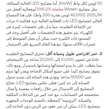
50 لومن لكل واط (lm/W). أما مصابيح LED العالية المماثلة،
مثل مصابيح Wosen
سلسلة DIMLUX
وبفعالية أفضل من
200L/W (40,000 لومن بقدرة 200 واط)، فإن هذا المصباح
العالي لمصابيح LED ذات الفعالية العالية تزيد فعاليته 4 مرات
عن الإضاءة التقليدية، مما يدل على تخفيضات كبيرة في
الكهرباء. يتم تحقيق هذه التخفيضات على أفضل وجه في
المستودعات الكبيرة حيث يمكن أن يصل المتوسط إلى
عشرات الآلاف سنويًا، مع هذا العائد السريع على الاستثمار.
2. عمر افتراضي طويل وصيانة أقل:
تحترق المصابيح التقليدية
عادةً في غضون 10,000 إلى 20,000 ساعة من الاستخدام،
مما يتطلب على ما يبدو استبدالها وصيانتها باستمرار. ومع ذلك،
تتفوق مصابيح (ليد) على جميع أشكال الإضاءة ويقدر أنها تدوم
حتى 50000 ساعة. وتؤدي هذه المتانة إلى تمديد جدول
الصيانة إلى حد كبير؛ فعلى عكس مصابيح LED، تحتاج
المصابيح إلى الاستبدال من خلال رافعات مقصية وأعمال
متخصصة في الصمامات، مع عدد كبير من التدخلات المكلفة
والصيانة "الروتينية" المعطلة. بالنسبة للوحدات المجهزة
بمصابيح LED، يمكن أن تمر عقود من الزمن دون الحاجة إلى