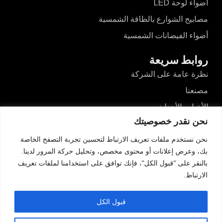
أضواء لوحة LED
مصابيح الشوارع بالطاقة الشمسية
أضواء الفيضانات الشمسية
روابط سريعة
نظرة عامة على الشركة
مصنعنا
الأخبار والأحداث
نحن نقدر خصوصيتك
مقاطع الفيديو
نحن نستخدم ملفات تعريف الارتباط لتحسين تجربة التصفح الخاصة
المدونات
بك، وعرض إعلانات أو محتوى مخصص، وتحليل حركة المرور لدينا.
اتصل بنا
بالنقر على "قبول الكل"، فإنك توافق على استخدامنا لملفات تعريف
الارتباط.
اتصل بنا
رقم 526، طريق دونغآن الشمالي، هايزهو، غوزين،
قبول الكل
تشونغشان، قوانغدونغ، الصين